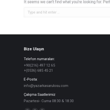
It seems we can’t find what you’re looking for. Pe
Search:
Bize Ulaşın
Telefon numaraları:
+90(216) 497 12 65
+(0536) 685 45 21
E-Posta:
info@yazarkasarulosu.com
Çalışma Saatlerimiz
Pazartesi- Cuma 08:30 & 18:30
Find us on: