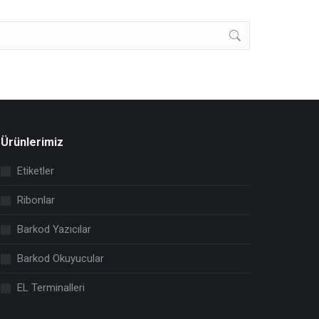
Ürünlerimiz
Etiketler
Ribonlar
Barkod Yazıcılar
Barkod Okuyucular
EL Terminalleri