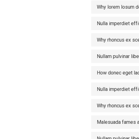
Why lorem losum d
Nulla imperdiet eff
Why rhoncus ex sc
Nullam pulvinar lib
How donec eget lac
Nulla imperdiet eff
Why rhoncus ex sc
Malesuada fames ac
Nullam pulvinar lib