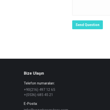
Send Question
Bize Ulaşın
Telefon numaraları:
+90(216) 497 12 65
+(0536) 685 45 21
E-Posta: