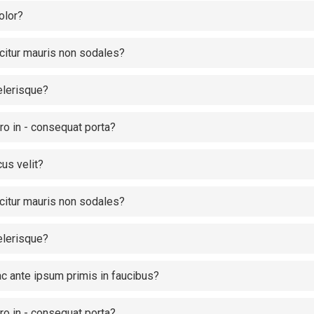
olor?
icitur mauris non sodales?
elerisque?
ero in - consequat porta?
us velit?
icitur mauris non sodales?
elerisque?
 ante ipsum primis in faucibus?
ero in - consequat porta?