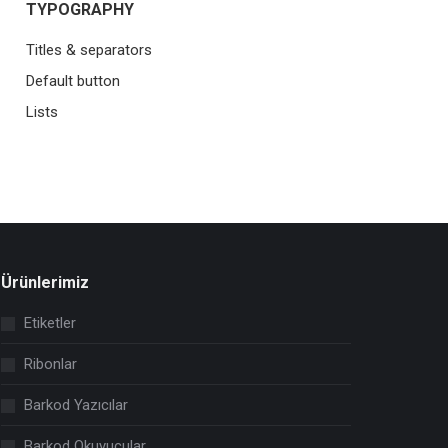
TYPOGRAPHY
Titles & separators
Default button
Lists
Ürünlerimiz
Etiketler
Ribonlar
Barkod Yazıcılar
Barkod Okuyucular