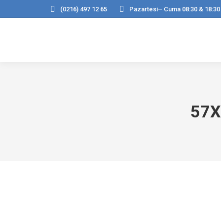
(0216) 497 12 65
Pazartesi– Cuma 08:30 & 18:30
57X