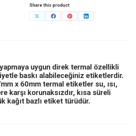
Share this product
Share
Share
Share
Share
on
on
on
on
X
Facebook
Pinterest
LinkedIn
yapmaya uygun direk termal özellikli
etle baskı alabileceğiniz etiketlerdir.
7mm x 60mm termal etiketler su, ısı,
re karşı korunaksızdır, kısa süreli
 kağıt bazlı etiket türüdür.