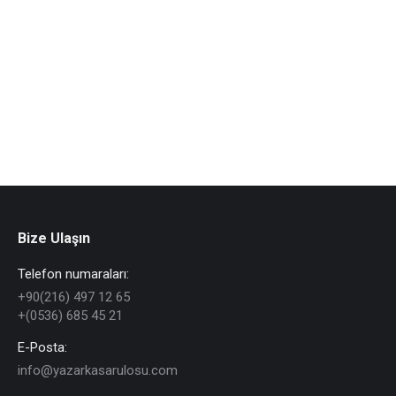
38×65 mm Raf Etiketi
Bize Ulaşın
Telefon numaraları:
+90(216) 497 12 65
+(0536) 685 45 21
E-Posta:
info@yazarkasarulosu.com