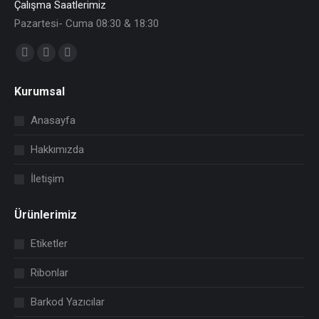
Çalışma Saatlerimiz
Pazartesi- Cuma 08:30 & 18:30
Find us on:
Facebook
X
YouTube
page
page
page
Kurumsal
opens
opens
opens
in
in
in
Anasayfa
new
new
new
Hakkımızda
window
window
window
İletişim
Ürünlerimiz
Etiketler
Ribonlar
Barkod Yazıcılar