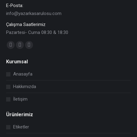
E-Posta:
info@yazarkasarulosu.com
Çalışma Saatlerimiz
Pazartesi- Cuma 08:30 & 18:30
Find us on:
Facebook
X
YouTube
page
page
page
Kurumsal
opens
opens
opens
in
in
in
Anasayfa
new
new
new
Hakkımızda
window
window
window
İletişim
Ürünlerimiz
Etiketler