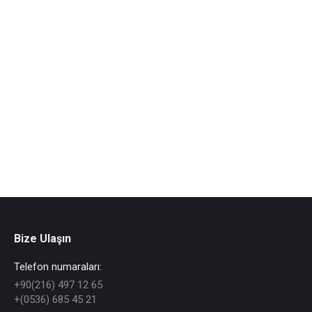
80×38 mm Raf Etiketi
Bize Ulaşın
Telefon numaraları:
+90(216) 497 12 65
+(0536) 685 45 21